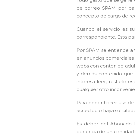
Todo gasto que se genere
de correo SPAM por par
concepto de cargo de re
Cuando el servicio es s
correspondiente. Esta pan
Por SPAM se entiende a to
en anuncios comerciales de
webs con contenido adult
y demás contenido que ca
interesa leer, restarle e
cualquier otro inconveni
Para poder hacer uso de 
accedido o haya solicitad
Es deber del Abonado h
denuncia de una entidad