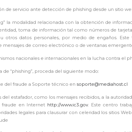
n de servicio ante detección de phishing desde un sitio w
g” la modalidad relacionada con la obtención de informaci
dentidad, toma de información tal como números de tarjetas
u otros datos personales, por medio de engaños. Este 
e mensajes de correo electrónico o de ventanas emergent
smos nacionales e internacionales en la lucha contra el ph
ma de “phishing”, proceda del siguiente modo:
e del fraude a Soporte técnico en
soporte@mediahost.cl
s del estafador, como los mensajes recibidos, a la autorid
 fraude en Internet
http://www.ic3.gov
. Este centro tra
ridades legales para clausurar con celeridad los sitios Web 
aude