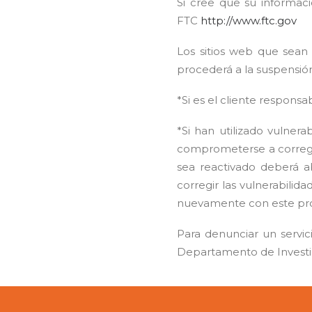
Si cree que su informac
FTC
http://www.ftc.gov
Los sitios web que sean
procederá a la suspensió
*Si es el cliente responsab
*Si han utilizado vulner
comprometerse a corregirl
sea reactivado deberá 
corregir las vulnerabilida
nuevamente con este prop
Para denunciar un servic
Departamento de Investig