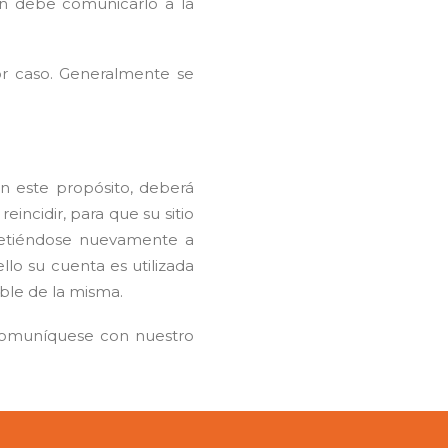
én debe comunicarlo a la
or caso. Generalmente se
on este propósito, deberá
incidir, para que su sitio
metiéndose nuevamente a
ello su cuenta es utilizada
ble de la misma.
s comuníquese con nuestro