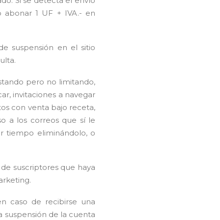
o. Si se detecta el envío
 abonar 1 UF + IVA.- en
e suspensión en el sitio
ulta.
istando pero no limitando,
car, invitaciones a navegar
os con venta bajo receta,
o a los correos que sí le
der tiempo eliminándolo, o
 de suscriptores que haya
arketing.
n caso de recibirse una
 suspensión de la cuenta