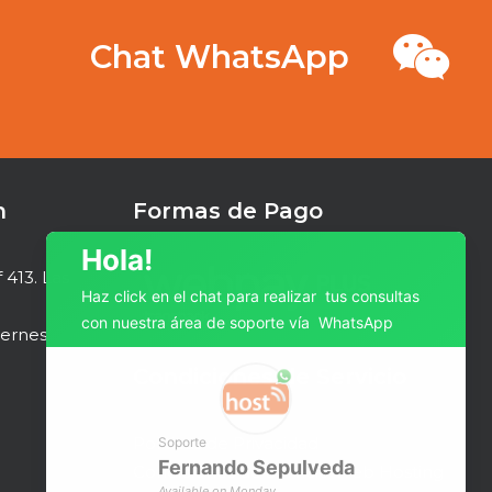
Chat WhatsApp
n
Formas de Pago
Hola!
413. Las
Haz click en el chat para realizar tus consultas
con nuestra área de soporte vía WhatsApp
iernes
Condiciones de Servicio
Políticas de Privacidad
Soporte
Fernando
Sepulveda
Condiciones de Servicio Web Hosting
Available on Monday