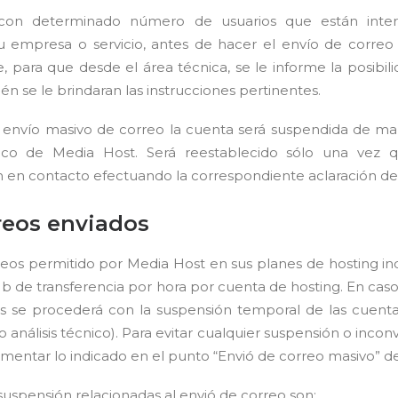
on determinado número de usuarios que están intere
u empresa o servicio, antes de hacer el envío de correo
 para que desde el área técnica, se le informe la posibili
én se le brindaran las instrucciones pertinentes.
l envío masivo de correo la cuenta será suspendida de ma
ico de Media Host. Será reestablecido sólo una vez 
n contacto efectuando la correspondiente aclaración de l
reos enviados
rreos permitido por Media Host en sus planes de hosting in
Mb de transferencia por hora por cuenta de hosting. En cas
os se procederá con la suspensión temporal de las cuenta
io análisis técnico). Para evitar cualquier suspensión o inconv
tar lo indicado en el punto “Envió de correo masivo” de 
suspensión relacionadas al envió de correo son: