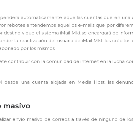
suspenderá automáticamente aquellas cuentas que en una
Por rebotes entendemos aquellos e-mails que por diferen
r destino y que el sistema iMail Mkt se encargará de informa
nder la reactivación del usuario de iMail Mkt, los créditos
o abonado por los mismos.
 contribuir con la comunidad de internet en la lucha con
M desde una cuenta alojada en Media Host, las denunci
o masivo
izar envío masivo de correos a través de ninguno de los