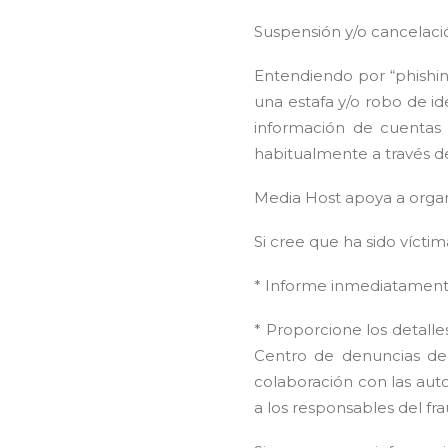
Suspensión y/o cancelació
Entendiendo por “phishin
una estafa y/o robo de i
información de cuentas 
habitualmente a través d
Media Host apoya a organi
Si cree que ha sido vícti
* Informe inmediatament
* Proporcione los detalle
Centro de denuncias de
colaboración con las auto
a los responsables del fr