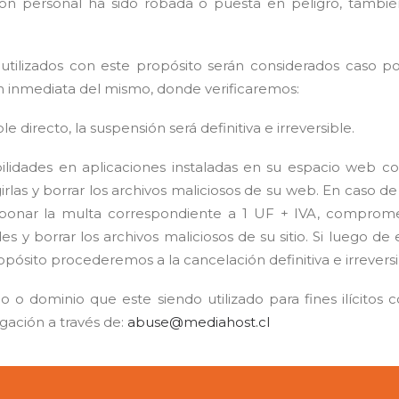
ión personal ha sido robada o puesta en peligro, tambi
 utilizados con este propósito serán considerados caso p
n inmediata del mismo, donde verificaremos:
le directo, la suspensión será definitiva e irreversible.
abilidades en aplicaciones instaladas en su espacio web c
as y borrar los archivos maliciosos de su web. En caso de re
abonar la multa correspondiente a 1 UF + IVA, compro
des y borrar los archivos maliciosos de su sitio. Si luego de 
ósito procederemos a la cancelación definitiva e irreversi
io o dominio que este siendo utilizado para fines ilícito
ación a través de:
abuse@mediahost.cl