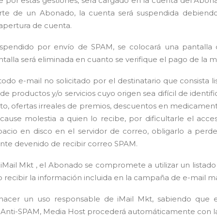
 por estas gestiones, será cargado en la cuenta del Abonad
te de un Abonado, la cuenta será suspendida debiendo
apertura de cuenta.
uspendido por envío de SPAM, se colocará una pantalla d
talla será eliminada en cuanto se verifique el pago de la m
do e-mail no solicitado por el destinatario que consista l
 productos y/o servicios cuyo origen sea difícil de identifi
o, ofertas irreales de premios, descuentos en medicament
use molestia a quien lo recibe, por dificultarle el acces
spacio en disco en el servidor de correo, obligarlo a per
ente devenido de recibir correo SPAM.
iMail Mkt , el Abonado se compromete a utilizar un listado
o recibir la información incluida en la campaña de e-mail m
acer un uso responsable de iMail Mkt, sabiendo que e
 Anti-SPAM, Media Host procederá automáticamente con la