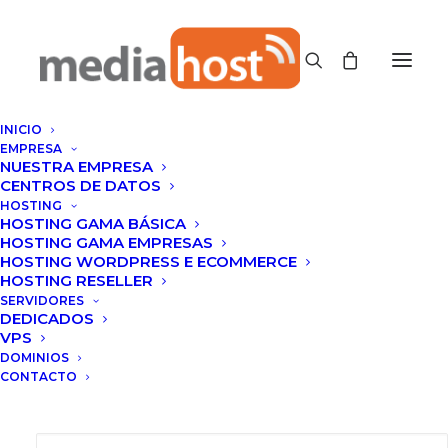
INICIO
EMPRESA
NUESTRA EMPRESA
CENTROS DE DATOS
HOSTING
HOSTING GAMA BÁSICA
Para confirmar su pago, debe
HOSTING GAMA EMPRESAS
llenar y enviar la siguiente
HOSTING WORDPRESS E ECOMMERCE
HOSTING RESELLER
notificación.
SERVIDORES
DEDICADOS
VPS
DOMINIOS
CONTACTO