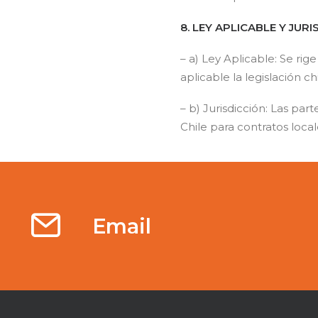
8. LEY APLICABLE Y JURI
– a) Ley Aplicable: Se rig
aplicable la legislación c
– b) Jurisdicción: Las par
Chile para contratos local
Email