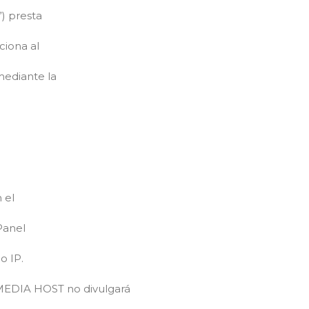
”) presta
ciona al
mediante la
 el
Panel
o IP.
 MEDIA HOST no divulgará