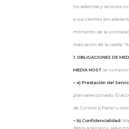
los sistemas y servicios 
a sus clientes (en adelan
momento de la contrataci
marcación de la casilla ”
1. OBLIGACIONES DE ME
MEDIA HOST
se comprom
– a) Prestación del Servic
plan seleccionado. El acc
de Control (cPanel u otro
– b) Confidencialidad:
Man
datos a terceros, salvo po