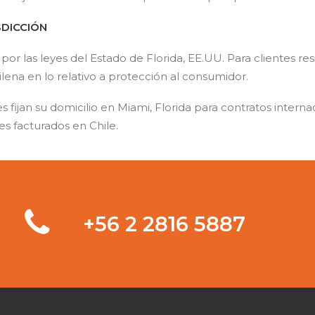
SDICCIÓN
e por las leyes del Estado de Florida, EE.UU. Para clientes re
hilena en lo relativo a protección al consumidor.
tes fijan su domicilio en Miami, Florida para contratos intern
es facturados en Chile.
‭+56 2 2816 5887‬