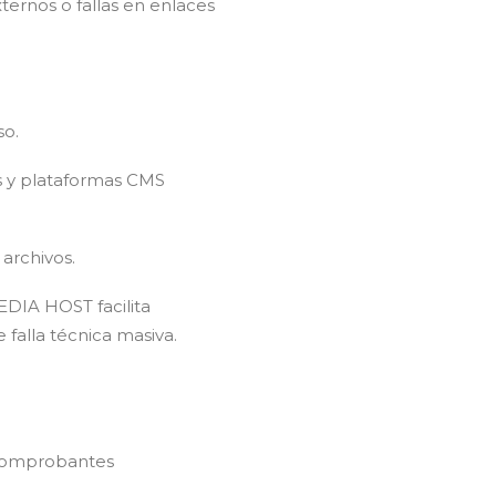
ternos o fallas en enlaces
so.
ts y plataformas CMS
archivos.
DIA HOST facilita
 falla técnica masiva.
 comprobantes