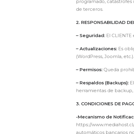
programado, catástrofes n
de terceros.
2. RESPONSABILIDAD DE
– Seguridad:
El CLIENTE e
– Actualizaciones:
Es obl
(WordPress, Joomla, etc.)
– Permisos:
Queda prohibi
– Respaldos (Backups):
El
herramientas de backup, p
3. CONDICIONES DE PAG
-Mecanismo de Notificac
https://www.mediahost.c
automáticos bancarios no 