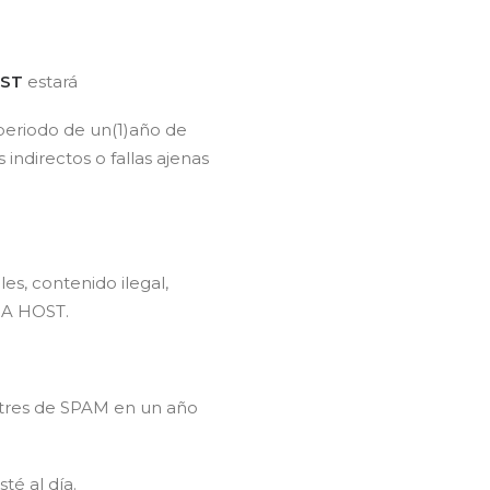
OST
estará
periodo de un(1)año de
ndirectos o fallas ajenas
les, contenido ilegal,
IA HOST.
 tres de SPAM en un año
té al día.