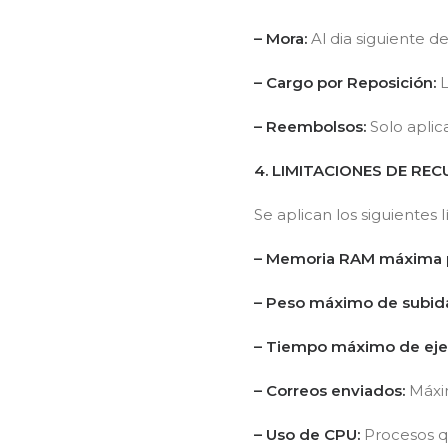
– Mora:
Al dia siguiente d
– Cargo por Reposición:
L
– Reembolsos:
Solo aplica
4. LIMITACIONES DE RE
Se aplican los siguientes
– Memoria RAM máxima pa
– Peso máximo de subida
– Tiempo máximo de ejec
– Correos enviados:
Máxim
– Uso de CPU:
Procesos q