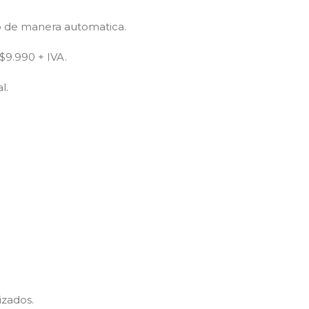
io de manera automatica.
$9.990 + IVA.
l.
izados.