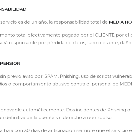
ONSABILIDAD
servicio es de un año, la responsabilidad total de
MEDIA H
l monto total efectivamente pagado por el CLIENTE por el 
rá responsable por pérdida de datos, lucro cesante, daños i
SPENSIÓN
sin previo aviso por: SPAM, Phishing, uso de scripts vulnerab
ios o comportamiento abusivo contra el personal de MED
o renovable automáticamente. Dos incidentes de Phishing o
ión definitiva de la cuenta sin derecho a reembolso.
 la baja con 30 días de anticipación siempre que el servicio es