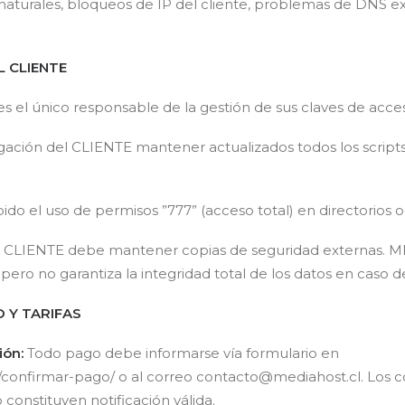
aturales, bloqueos de IP del cliente, problemas de DNS ex
L CLIENTE
s el único responsable de la gestión de sus claves de acce
igación del CLIENTE mantener actualizados todos los scrip
.
do el uso de permisos ”777” (acceso total) en directorios o 
 CLIENTE debe mantener copias de seguridad externas. ME
ero no garantiza la integridad total de los datos en caso de
O Y TARIFAS
ión:
Todo pago debe informarse vía formulario en
l/confirmar-pago/ o al correo contacto@mediahost.cl. Los
constituyen notificación válida.