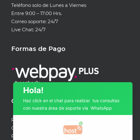
Teléfono solo de Lunes a Viernes
Entre 9:00 – 17:00 Hrs.
Correo soporte: 24/7
Live Chat: 24/7
Formas de Pago
Hola!
Condiciones de Servicio
Haz click en el chat para realizar tus consultas
con nuestra área de soporte vía WhatsApp
Políticas de Privacidad
Condiciones de Servicio Web Hosting
Política AntiSpam