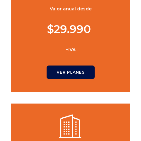
Valor anual desde
$29.990
+IVA
VER PLANES