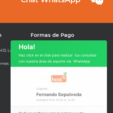
n
Formas de Pago
Hola!
413. Las
Haz click en el chat para realizar tus consultas
con nuestra área de soporte vía WhatsApp
ernes
Condiciones de Servicio
Políticas de Privacidad
Soporte
Fernando
Sepulveda
Condiciones de Servicio Web Hosting
Available from 12:30 to 15:30
Política AntiSpam
Política de utilización aceptable