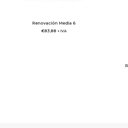
Renovación Media 6
AGREGAR AL CARRITO
€
83,88
+ IVA
R
AG