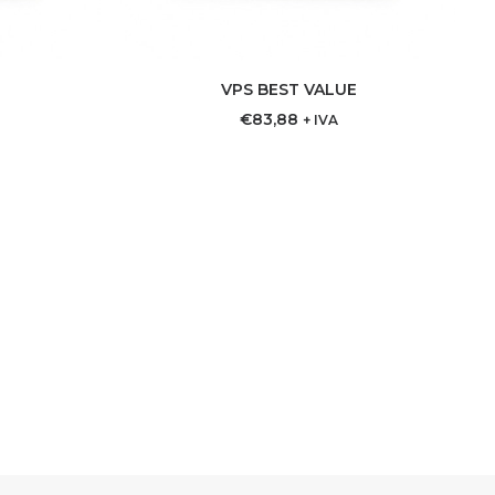
R
VPS BEST VALUE
ITO
AGREGAR AL CARRITO
€
83,88
+ IVA