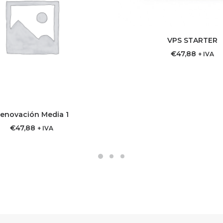
VPS STARTER
AGREGAR AL CARR
€
47,88
+ IVA
enovación Media 1
REGAR AL CARRITO
€
47,88
+ IVA