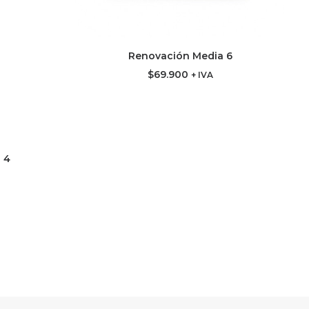
Renovación Media 6
AGREGAR AL CARRITO
$
69.900
+ IVA
 4
ITO