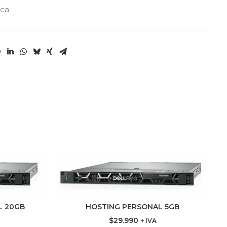
ica
L 20GB
HOSTING PERSONAL 5GB
ITO
AGREGAR AL CARRITO
$
29.990
+ IVA