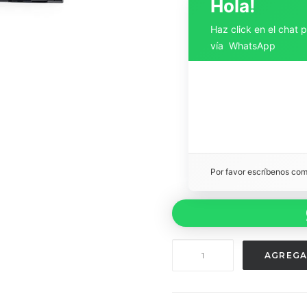
Hola!
Haz click en el chat 
vía WhatsApp
Por favor escríbenos co
PLAN
AGREGA
LITE
3GB
cantidad