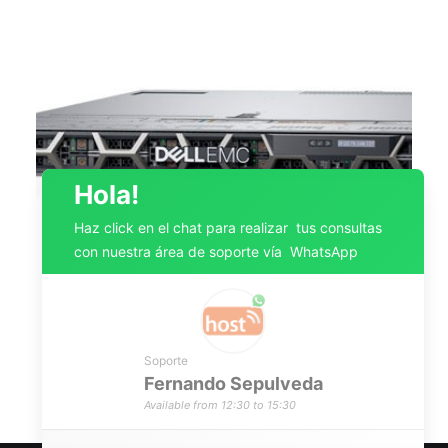
Hola!
Haz click en el chat para realizar tus consultas
con nuestra área de soporte vía WhatsApp
WEB STARTER 2
AGREGAR AL CARRITO
$
75.990
Soporte
+ IVA
Fernando
Sepulveda
Available from 12:30 to 15:30